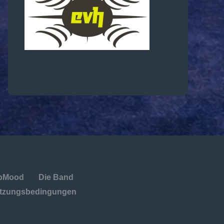
opMood
Die Band
utzungsbedingungen